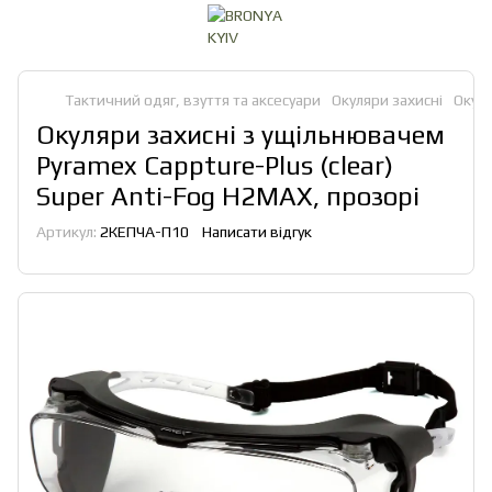
Тактичний одяг, взуття та аксесуари
Окуляри захисні
Окуля
Окуляри захисні з ущільнювачем
Pyramex Cappture-Plus (clear)
Super Anti-Fog H2MAX, прозорі
Артикул:
2КЕПЧА-П10
Написати відгук