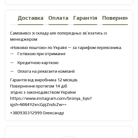
Доставка
Оплата
Гарантія
Повернення
Самовивіз зі складу але попередньо звʼязатись із
менеджером
«Нововю поштою» по Україні — за тарифом перевізника.
Готівкою при отриманні
Кредитною карткою
Оплата на реквізити компанії
Гарантія від виробника 12 місяців.
Повернення протягом 14 діб
згідно з законодавством України
https://www.instagram.com/bronya_kyiv?
igsh=MXI4Y2xrcGpjZndsZw==
+380930312999 Олександр