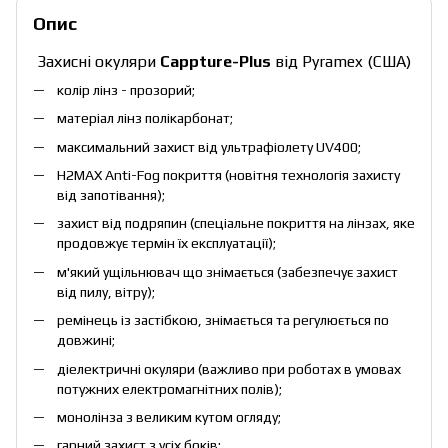
Опис
Захисні окуляри
Cappture-Plus
від Pyramex
(США)
колір лінз - прозорий;
матеріал лінз полікарбонат;
максимальний захист від ультрафіолету UV400;
H2MAX Anti-Fog покриття (новітня технологія захисту
від запотівання);
захист від подряпин (спеціальне покриття на лінзах, яке
продовжує термін їх експлуатації);
м'який ущільнювач що знімається (забезпечує захист
від пилу, вітру);
ремінець із застібкою, знімається та регулюється по
довжині;
діелектричні окуляри (важливо при роботах в умовах
потужних електромагнітних полів);
монолінза з великим кутом огляду;
гарний захист з усіх боків;