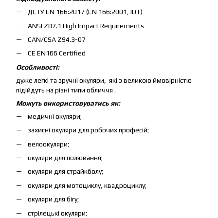
ДСТУ EN 166:2017 (EN 166:2001, IDT)
ANSI Z87.1 High Impact Requirements
CAN/CSA Z94.3-07
CE EN166 Certified
Особливості:
дуже легкі та зручні окуляри, які з великою ймовірністю
підійдуть на різні типи обличчя .
Можуть використовуватись як:
медичні окуляри;
захисні окуляри для робочих професій;
велоокуляри;
окуляри для полювання;
окуляри для страйкболу;
окуляри для мотоциклу, квадроциклу;
окуляри для бігу;
стрілецькі окуляри;