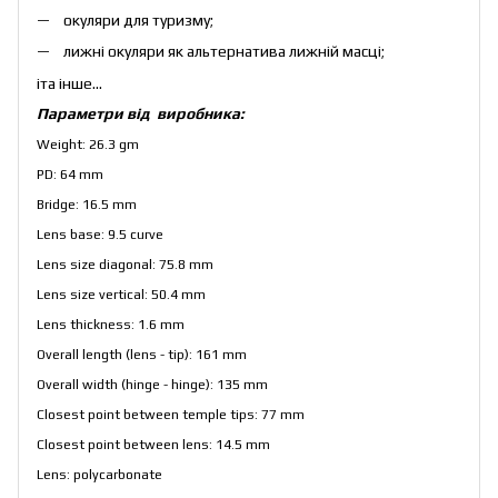
окуляри для туризму;
лижні окуляри як альтернатива лижній масці;
іта інше...
Параметри від виробника:
Weight: 26.3 gm
PD: 64 mm
Bridge: 16.5 mm
Lens base: 9.5 curve
Lens size diagonal: 75.8 mm
Lens size vertical: 50.4 mm
Lens thickness: 1.6 mm
Overall length (lens - tip): 161 mm
Overall width (hinge - hinge): 135 mm
Closest point between temple tips: 77 mm
Closest point between lens: 14.5 mm
Lens: polycarbonate