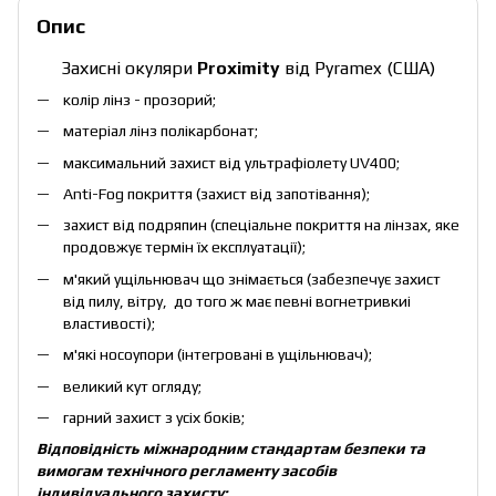
Опис
Захисні окуляри
Proximity
від Pyramex
(США)
колір лінз - прозорий;
матеріал лінз полікарбонат;
максимальний захист від ультрафіолету UV400;
Anti-Fog покриття (захист від запотівання);
захист від подряпин (спеціальне покриття на лінзах, яке
продовжує термін їх експлуатації);
м'який ущільнювач що знімається (забезпечує захист
від пилу, вітру, до того ж має певні вогнетривкиі
властивості);
м'які носоупори (інтегровані в ущільнювач);
великий кут огляду;
гарний захист з усіх боків;
Відповідність міжнародним стандартам безпеки та
вимогам технічного регламенту засобів
індивідуального захисту: