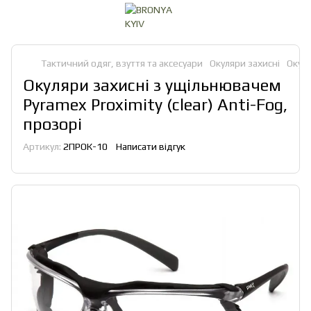
Тактичний одяг, взуття та аксесуари
Окуляри захисні
Окуля
Окуляри захисні з ущільнювачем
Pyramex Proximity (clear) Anti-Fog,
прозорі
Артикул:
2ПРОК-10
Написати відгук