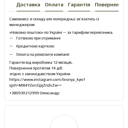
Доставка
Оплата
Гарантія
Повернення
Самовивіз зі складу але попередньо звʼязатись із
менеджером
«Нововю поштою» по Україні — за тарифом перевізника.
Готівкою при отриманні
Кредитною карткою
Оплата на реквізити компанії
Гарантія від виробника 12 місяців.
Повернення протягом 14 діб
згідно з законодавством України
https://www.instagram.com/bronya_kyiv?
igsh=MXI4Y2xrcGpjZndsZw==
+380930312999 Олександр