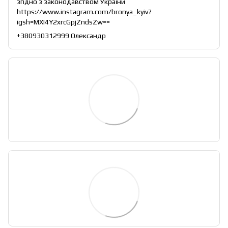
згідно з законодавством України
https://www.instagram.com/bronya_kyiv?
igsh=MXI4Y2xrcGpjZndsZw==
+380930312999 Олександр