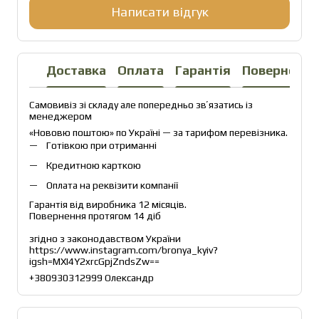
Написати відгук
Доставка
Оплата
Гарантія
Повернення
Самовивіз зі складу але попередньо звʼязатись із 
менеджером
«Нововю поштою» по Україні — за тарифом перевізника.
Готівкою при отриманні
Кредитною карткою
Оплата на реквізити компанії
Гарантія від виробника 12 місяців.
Повернення протягом 14 діб
згідно з законодавством України
https://www.instagram.com/bronya_kyiv?
igsh=MXI4Y2xrcGpjZndsZw== 
+380930312999 Олександр