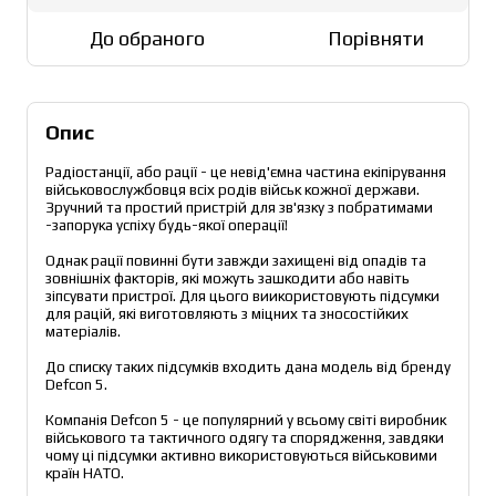
До обраного
Порівняти
Опис
Радіостанції, або рації - це невід'ємна частина екіпірування 
військовослужбовця всіх родів військ кожної держави. 
Зручний та простий пристрій для зв'язку з побратимами 
-запорука успіху будь-якої операції!
Однак рації повинні бути завжди захищені від опадів та 
зовнішніх факторів, які можуть зашкодити або навіть 
зіпсувати пристрої. Для цього виикористовують підсумки 
для рацій, які виготовляють з міцних та зносостійких 
матеріалів.
До списку таких підсумків входить дана модель від бренду 
Defcon 5.
Компанія Defcon 5 - це популярний у всьому світі виробник 
військового та тактичного одягу та спорядження, завдяки 
чому ці підсумки активно використовуються військовими 
країн НАТО.