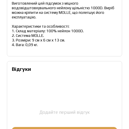
Виготовлений цей підсумок з міцного 
водовідштовхувального нейлону щільністю 1000D. Виріб 
можна кріпити на систему MOLLE, що полегшує його 
експлуатацію.
Характеристики та особливості:
1. Склад матеріалу: 100% нейлон 1000D.
2. Система MOLLE.
3. Розміри: 9 см х 6 см х 13 см.
4. Вага: 0,09 кг.
Відгуки
Додайте перший відгук