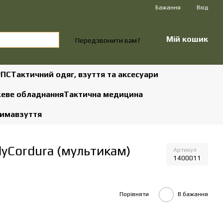
Бажання
Вхід
Мій кошик
Передзвонити вам?
РПС
Тактичний одяг, взуття та аксесуари
жеве обладнання
Тактична медицина
зима
взуття
lyCordura (мультикам)
Артикул
1400011
Порівняти
В бажання