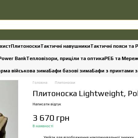
хист
Плитоноски
Тактичні навушники
Тактичні пояси та 
 Power Bank
Тепловізори, приціли та оптика
РЕБ та Мере
рма військова зима
Бафи базові зима
Бафи з принтами 
Головна
Плитоноски
Плитоноска Lightweight, Po
Написати відгук
3 670 грн
В наявності
Увійти
для відображення накопичувальної знижки
%