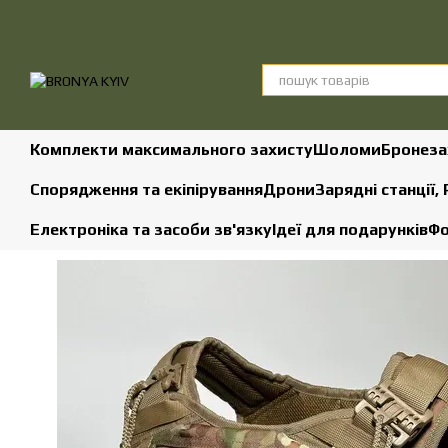
Перейти до основного контенту
Комплекти максимального захисту
Шоломи
Бронеза
Спорядження та екіпірування
Дрони
Зарядні станції,
Електроніка та засоби зв'язку
Ідеї для подарунків
Фо