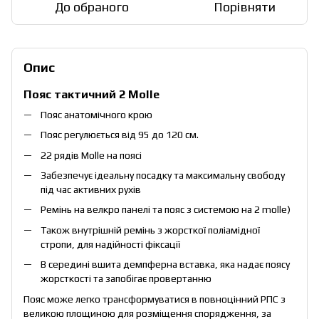
До обраного
Порівняти
Опис
Пояс тактичний 2 Molle
Пояс анатомічного крою
Пояс регулюється від 95 до 120 см.
22 рядів Molle на поясі
Забезпечує ідеальну посадку та максимальну свободу
під час активних рухів
Ремінь на велкро панелі та пояс з системою на 2 molle)
Також внутрішній ремінь з жорсткої поліамідної
стропи, для надійності фіксації
В середині вшита демпферна вставка, яка надає поясу
жорсткості та запобігає провертанню
Пояс може легко трансформуватися в повноцінний РПС з
великою площиною для розміщення спорядження, за