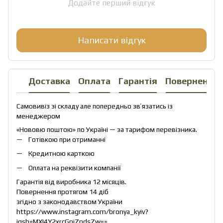
Додайте перший відгук
Написати відгук
Доставка
Оплата
Гарантія
Повернення
Самовивіз зі складу але попередньо звʼязатись із
менеджером
«Нововю поштою» по Україні — за тарифом перевізника.
Готівкою при отриманні
Кредитною карткою
Оплата на реквізити компанії
Гарантія від виробника 12 місяців.
Повернення протягом 14 діб
згідно з законодавством України
https://www.instagram.com/bronya_kyiv?
igsh=MXI4Y2xrcGpjZndsZw==