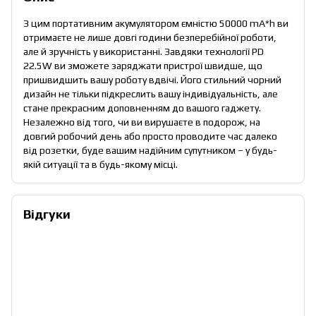
З цим портативним акумулятором ємністю 50000 mA*h ви
отримаєте не лише довгі години безперебійної роботи,
але й зручність у використанні. Завдяки технології PD
22.5W ви зможете заряджати пристрої швидше, що
пришвидшить вашу роботу вдвічі. Його стильний чорний
дизайн не тільки підкреслить вашу індивідуальність, але
стане прекрасним доповненням до вашого гаджету.
Незалежно від того, чи ви вирушаєте в подорож, на
довгий робочий день або просто проводите час далеко
від розетки, буде вашим надійним супутником – у будь-
якій ситуації та в будь-якому місці.
Відгуки