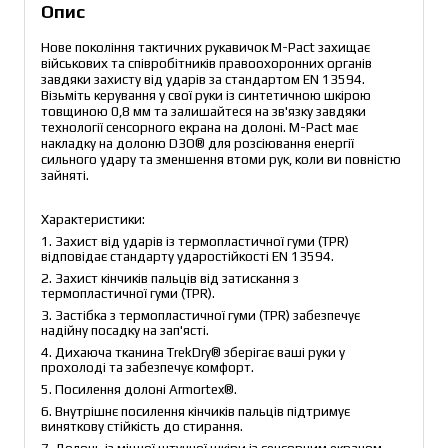
Опис
Нове покоління тактичних рукавичок M-Pact захищає 
військових та співробітників правоохоронних органів 
завдяки захисту від ударів за стандартом EN 13594. 
Візьміть керування у свої руки із синтетичною шкірою 
товщиною 0,8 мм та залишайтеся на зв'язку завдяки 
технології сенсорного екрана на долоні. M-Pact має 
накладку на долоню D3O® для розсіювання енергії 
сильного удару та зменшення втоми рук, коли ви повністю 
зайняті.
Характеристики:
1. Захист від ударів із термопластичної гуми (TPR) 
відповідає стандарту ударостійкості EN 13594.
2. Захист кінчиків пальців від затискання з 
термопластичної гуми (TPR).
3. Застібка з термопластичної гуми (TPR) забезпечує 
надійну посадку на зап'ясті.
4. Дихаюча тканина TrekDry® зберігає ваші руки у 
прохолоді та забезпечує комфорт.
5. Посилення долоні Armortex®.
6. Внутрішнє посилення кінчиків пальців підтримує 
виняткову стійкість до стирання.