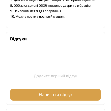
7. Долонь із міцної штучної шкіри із сенсорним екраном.
8. Оббивка долоні D3O® поглинає удари та вібрацію.
9. Нейлонові петлі для зберігання.
10. Можна прати у пральній машині.
Відгуки
Додайте перший відгук
Написати відгук