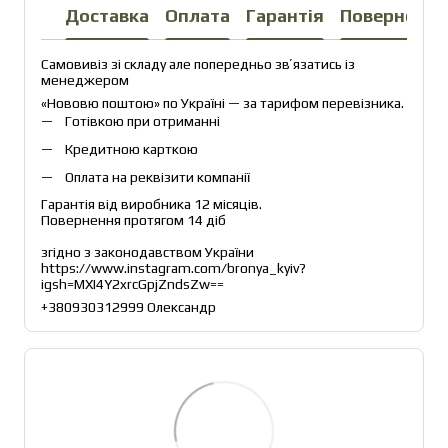
Доставка
Оплата
Гарантія
Повернення
Самовивіз зі складу але попередньо звʼязатись із 
менеджером
«Нововю поштою» по Україні — за тарифом перевізника.
Готівкою при отриманні
Кредитною карткою
Оплата на реквізити компанії
Гарантія від виробника 12 місяців.
Повернення протягом 14 діб
згідно з законодавством України
https://www.instagram.com/bronya_kyiv?
igsh=MXI4Y2xrcGpjZndsZw== 
+380930312999 Олександр