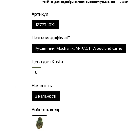
Увійти
для відображення накопичувальної знижки
%
Артикул
1277540XL
Назва модифікації
Рукавички, Mechanix, M-PACT, Woodland camo
Цена для Kasta
0
Наявність
В наявності
Виберіть колір