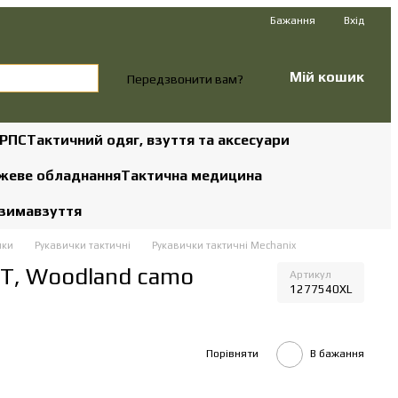
Бажання
Вхід
Мій кошик
Передзвонити вам?
 РПС
Тактичний одяг, взуття та аксесуари
жеве обладнання
Тактична медицина
 зима
взуття
чки
Рукавички тактичні
Рукавички тактичні Mechanix
CT, Woodland camo
Артикул
1277540XL
Порівняти
В бажання