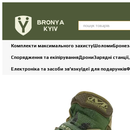
Перейти до основного контенту
Комплекти максимального захисту
Шоломи
Бронез
Спорядження та екіпірування
Дрони
Зарядні станції
Електроніка та засоби зв'язку
Ідеї для подарунків
Ф