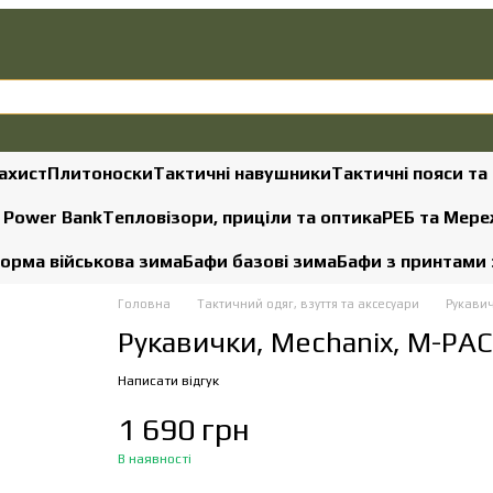
ахист
Плитоноски
Тактичні навушники
Тактичні пояси та
, Power Bank
Тепловізори, приціли та оптика
РЕБ та Мере
орма військова зима
Бафи базові зима
Бафи з принтами
Головна
Тактичний одяг, взуття та аксесуари
Рукави
Рукавички, Mechanix, M-PA
Написати відгук
1 690 грн
В наявності