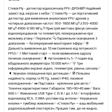
Стевія Fly - детектор відеосигналу FPV-ДРОНІВ‼️ Надійний
захист від загрози з неба✅ Стевія Fly — це портативний
детектор для виявлення аналогових FPV-дронів у
чотирьох діапазонах частот: 950-1800 МГц‼️ 2350-4000
МГц‼️ 4900-6185 МГц ‼️ Пристрій миттєво фіксує сигнали
відеопередавачів та телеметрії, попереджаючи про
можливу атаку✅ Переваги: 🔍 Паралельне сканування 3
діапазонів — безперервний моніторинг ефіру✅ 🎯
Дальність виявлення до 10 км (залежно від потужності
FPV)✅ ⚡ Миттєвий старт — після ввімкнення одразу
починає сканування✅ 🔋 Автономність 5–7 годин від
вбудованого акумулятора 10 000 мА·г✅ 💡 Три
інформаційні екрани: відео, телеметрія, рівень сигналу✅
🔈 Звукове сповіщення про детекцію✅ 🧭 Польова
надійність: корпус із PETg, захист IP40, пасивне
охолодження✅ 🚗 Підставка - кріплення для авто✅
Технічні характеристики: Габарити: 185×90×40 мм✅ Вага:
600 г✅ Живлення: USB Type-C (5 В / до 3 А)✅ Інтерфейси:
відеовихід RCA, 3 SMA-роз’єми під антени✅ Керування:
кнопки + тумблер живлення✅ «Стевія Fly» — ваш мобільний
радіолокаційний спостерігач. Працює там, де не видно,