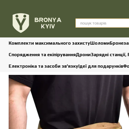
Перейти до основного контенту
Комплекти максимального захисту
Шоломи
Бронеза
Спорядження та екіпірування
Дрони
Зарядні станції,
Електроніка та засоби зв'язку
Ідеї для подарунків
Фо