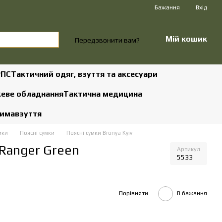
Бажання
Вхід
Мій кошик
Передзвонити вам?
РПС
Тактичний одяг, взуття та аксесуари
жеве обладнання
Тактична медицина
зима
взуття
мки
Поясні сумки
Поясні сумки Bronya Kyiv
 Ranger Green
Артикул
5533
Порівняти
В бажання