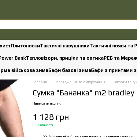
хист
Плитоноски
Тактичні навушники
Тактичні пояси та 
 Power Bank
Тепловізори, приціли та оптика
РЕБ та Мере
рма військова зима
Бафи базові зима
Бафи з принтами 
Головна
Спорядження та екіпірування
Рюкзаки та су
Сумка "Бананка" m2 bradley
Написати відгук
1 128 грн
В наявності
Увійти
для відображення накопичувальної знижки
%