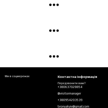
Ми в соцмережах
Контактна інформація
Передзвонити вам?
+380637028854
@visitormanager
+380954203539
bronyakyiv@gmail.com