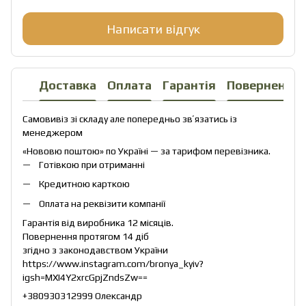
Написати відгук
Доставка
Оплата
Гарантія
Повернення
Самовивіз зі складу але попередньо звʼязатись із
менеджером
«Нововю поштою» по Україні — за тарифом перевізника.
Готівкою при отриманні
Кредитною карткою
Оплата на реквізити компанії
Гарантія від виробника 12 місяців.
Повернення протягом 14 діб
згідно з законодавством України
https://www.instagram.com/bronya_kyiv?
igsh=MXI4Y2xrcGpjZndsZw==
+380930312999 Олександр