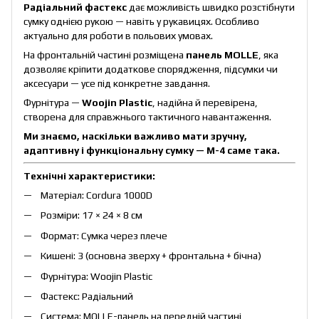
Радіальний фастекс
дає можливість швидко розстібнути
сумку однією рукою — навіть у рукавицях. Особливо
актуально для роботи в польових умовах.
На фронтальній частині розміщена
панель MOLLE
, яка
дозволяє кріпити додаткове спорядження, підсумки чи
аксесуари — усе під конкретне завдання.
Фурнітура —
Woojin Plastic
, надійна й перевірена,
створена для справжнього тактичного навантаження.
Ми знаємо, наскільки важливо мати зручну,
адаптивну і функціональну сумку — М-4 саме така.
Технічні характеристики:
Матеріал: Cordura 1000D
Розміри: 17 × 24 × 8 см
Формат: Сумка через плече
Кишені: 3 (основна зверху + фронтальна + бічна)
Фурнітура: Woojin Plastic
Фастекс: Радіальний
Система: MOLLE-панель на передній частині