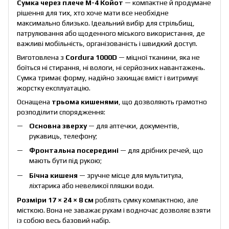
Сумка через плече М-4 Койот
— компактне й продумане
рішення для тих, хто хоче мати все необхідне
максимально близько. Ідеальний вибір для стрільбищ,
патрулювання або щоденного міського використання, де
важливі мобільність, організованість і швидкий доступ.
Виготовлена з
Cordura 1000D
— міцної тканини, яка не
боїться ні стирання, ні вологи, ні серйозних навантажень.
Сумка тримає форму, надійно захищає вміст і витримує
жорстку експлуатацію.
Оснащена
трьома кишенями
, що дозволяють грамотно
розподілити спорядження:
Основна зверху
— для аптечки, документів,
рукавиць, телефону;
Фронтальна посередині
— для дрібних речей, що
мають бути під рукою;
Бічна кишеня
— зручне місце для мультитула,
ліхтарика або невеликої пляшки води.
Розміри 17 × 24 × 8 см
роблять сумку компактною, але
місткою. Вона не заважає рухам і водночас дозволяє взяти
із собою весь базовий набір.