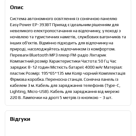
Опис
Система автономного освітлення із сонячною панеллю
Easy Power EP-393BT Прилад є ідеальним рішенням для
невеликого електропостачання на відпочинку, у поході з
ночівлею та туристичних наметів, службових вагончиків та
інших об'єктів. Відмінно підходить для відпочинку на
природі, насолоджуйтесь відпочинком із комфортом.
Переваги Bluetooth MP3 плеєр FM-радіо Ліхтарик
Компактний розмір Характеристики Частота: 50 Гц Час
зарядки: 8-12 годин Місткість батареї: 4000 мАг Матеріал:
пластик Розмір: 195*65*135 мм Колір чорний Комплектація
Фірмова коробка. Переносна станція. Сонячна панель із
кабелем 3 м. Кабель для заряджання телефонів (Type-C,
Lighting, Micro-USB). Кабель для заряджання від мережі
220 В. Лампочки на дроті 5 метрів із кнопкою – 3 шт.
Відгуки