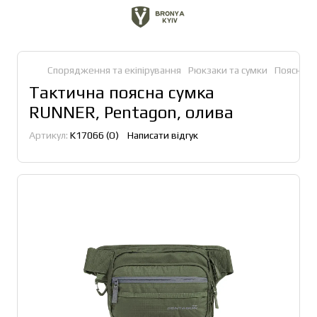
Спорядження та екіпірування
Рюкзаки та сумки
Поясні с
Тактична поясна сумка
RUNNER, Pentagon, олива
Артикул:
K17066 (О)
Написати відгук