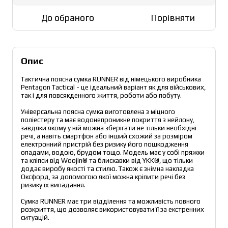
До обраного
Порівняти
Опис
Тактична поясна сумка RUNNER від німецького виробника 
Pentagon Tactical - це ідеальний варіант як для військових, 
так і для повсякденного життя, роботи або побуту.
Універсальна поясна сумка виготовлена з міцного 
поліестеру та має водонепроникне покриття з нейлону, 
завдяки якому у ній можна зберігати не тільки необхідні 
речі, а навіть смартфон або інший схожий за розміром 
електронний пристрій без ризику його пошкодження 
опадами, водою, брудом тощо. Модель має у собі пряжки 
та кліпси від Woojin® та блискавки від YKK®, що тільки 
додає виробу якості та стилю. Також є знімна накладка 
Оксфорд, за допомогою якої можна кріпити речі без 
ризику їх випадання.
Сумка RUNNER має три відділення та можливість повного 
розкриття, що дозволяє використовувати її за екстренних 
ситуацій.