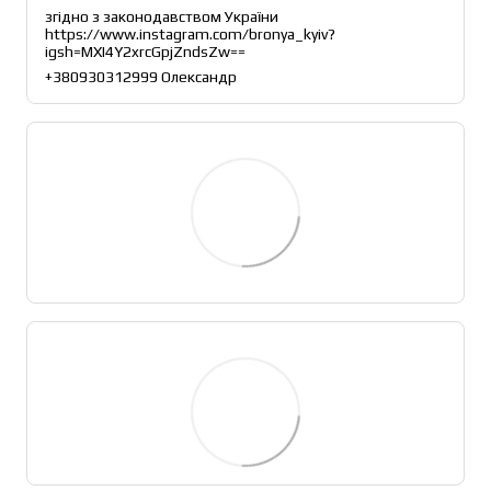
згідно з законодавством України
https://www.instagram.com/bronya_kyiv?
igsh=MXI4Y2xrcGpjZndsZw== 
+380930312999 Олександр