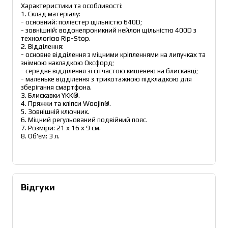
Характеристики та особливості:
1. Склад матеріалу:
- основний: поліестер щільністю 640D;
- зовнішній: водонепроникний нейлон щільністю 400D з 
технологією Rip-Stop.
2. Відділення:
- основне відділення з міцними кріпленнями на липучках та 
знімною накладкою Оксфорд;
- середнє відділення зі сітчастою кишенею на блискавці;
- маленьке відділення з трикотажною підкладкою для 
зберігання смартфона.
3. Блискавки YKK®.
4. Пряжки та кліпси Woojin®.
5. Зовнішній ключник.
6. Міцний регульований подвійний пояс.
7. Розміри: 21 х 16 х 9 см.
8. Об'єм: 3 л.
Відгуки