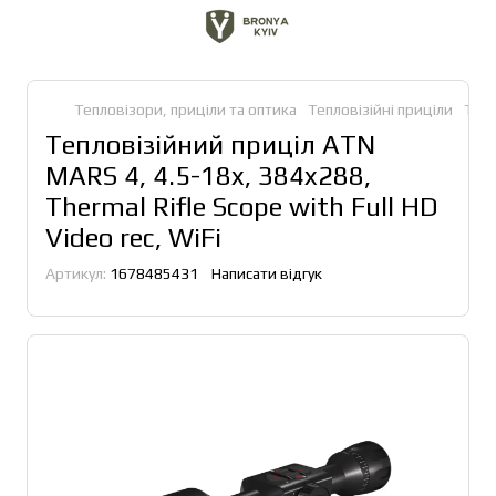
Тепловізори, приціли та оптика
Тепловізійні приціли
Тепл
Тепловізійний приціл ATN
MARS 4, 4.5-18x, 384x288,
Thermal Rifle Scope with Full HD
Video rec, WiFi
Артикул:
1678485431
Написати відгук