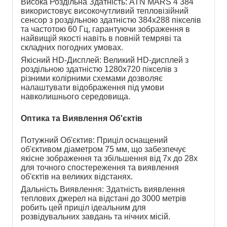
Висока Роздільна Здатність: ATN MARS 4 384 
використовує високочутливий тепловізійний 
сенсор з роздільною здатністю 384x288 пікселів 
та частотою 60 Гц, гарантуючи зображення в 
найвищій якості навіть в повній темряві та 
складних погодних умовах.
Якісний HD-Дисплей: Великий HD-дисплей з 
роздільною здатністю 1280x720 пікселів з 
різними колірними схемами дозволяє 
налаштувати відображення під умови 
навколишнього середовища.
Оптика та Виявлення Об'єктів
Потужний Об'єктив: Приціл оснащений 
об'єктивом діаметром 75 мм, що забезпечує 
якісне зображення та збільшення від 7x до 28x 
для точного спостереження та виявлення 
об'єктів на великих відстанях.
Дальність Виявлення: Здатність виявлення 
теплових джерел на відстані до 3000 метрів 
робить цей приціл ідеальним для 
розвідувальних завдань та нічних місій.