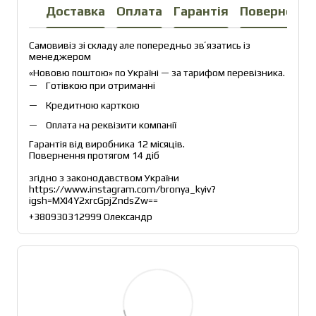
Доставка
Оплата
Гарантія
Повернення
Самовивіз зі складу але попередньо звʼязатись із 
менеджером
«Нововю поштою» по Україні — за тарифом перевізника.
Готівкою при отриманні
Кредитною карткою
Оплата на реквізити компанії
Гарантія від виробника 12 місяців.
Повернення протягом 14 діб
згідно з законодавством України
https://www.instagram.com/bronya_kyiv?
igsh=MXI4Y2xrcGpjZndsZw== 
+380930312999 Олександр