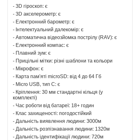
- 3D гіроскоп: є
- 3D акселерометр: є
- Електронний барометр: є
- Інтелектуальний далекомір: є
- Автоматична відеозйомка пострілу (RAV): є
- Електронний компас: є
- Плавний зум: є
- Прицільні мітки: різні шаблони та кольори
- Мікрофон: є
- Карта пам'яті microSD: від 4 до 64 Гб
- Micro USB, тип C: є
- Кріплення: 30 мм стандартні кільця (у 
комплекті)
- Час роботи від батареї: 18+ годин
- Клас захищеності: погодостійкий
- Дальність виявлення людини: 3000м
- Дальність розпізнавання людини: 1320м
- Дальність ідентифікації людини: 720м