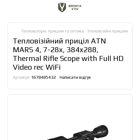
Тепловізори, приціли та оптика
Тепловізійні приціли
Тепл
Тепловізійний приціл ATN
MARS 4, 7-28x, 384x288,
Thermal Rifle Scope with Full HD
Video rec WiFi
Артикул:
1678485432
Написати відгук