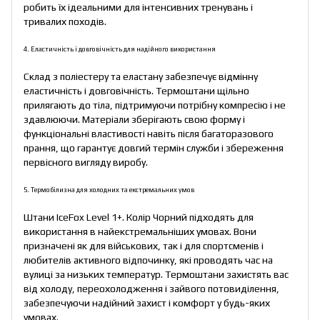
робить їх ідеальними для інтенсивних тренувань і
тривалих походів.
4. Еластичність і довговічність для надійного використання
Склад з поліестеру та еластану забезпечує відмінну
еластичність і довговічність. Термоштани щільно
прилягають до тіла, підтримуючи потрібну компресію і не
здавлюючи. Матеріали зберігають свою форму і
функціональні властивості навіть після багаторазового
прання, що гарантує довгий термін служби і збереження
первісного вигляду виробу.
5. Термобілизна для холодних та екстремальних умов
Штани IceFox Level 1+. Колір Чорний підходять для
використання в найекстремальніших умовах. Вони
призначені як для військових, так і для спортсменів і
любителів активного відпочинку, які проводять час на
вулиці за низьких температур. Термоштани захистять вас
від холоду, переохолодження і зайвого потовиділення,
забезпечуючи надійний захист і комфорт у будь-яких
умовах.