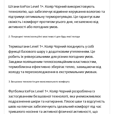
Штани IceFox Level 1+. Колір Чорний використовують
технологію, що забезпечує відмінне керування вологою та
підтримує оптимальну терморегуляцію. Це гарантує вам
свіжість і комфорт протягом усього дня, незалежно від
активності або погодних умов.
2. Покращені теплоізоляційні властивості для будь-якої погоди
Термоштани Level 1+. Колір Чорний поєднують у собі
функції базового шару з додатковим утепленням. Це
робить їх універсальними для різних погодних умов.
Завдяки поліпшеним теплоізоляційним властивостям,
термобілизна ефективно зберігає тепло, захищаючи від
холоду та переохолодження в екстремальних умовах.
3. Безшовна технологія для максимального комфорту
Футболка IceFox Level 1+. Колір Чорний розроблена із
застосуванням безшовної технології, яка унеможливлює
подразнення шкіри та натирання. Плоскі шви та відсутність
швів на плечах забезпечують ідеальний комфорт під час
тривалого носіння та активної фізичної активності, що