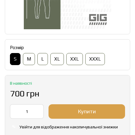
Розмір
S
M
L
XL
XXL
XXXL
В наявності
700 грн
Купити
Увійти
для відображення накопичувальної знижки
%