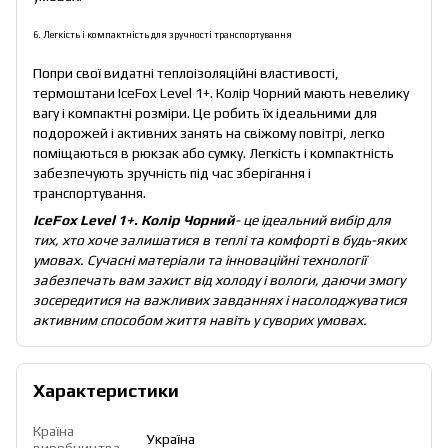
6. Легкість і компактність для зручності транспортування
Попри свої видатні теплоізоляційні властивості,
термоштани IceFox Level 1+. Колір Чорний мають невелику
вагу і компактні розміри. Це робить їх ідеальними для
подорожей і активних занять на свіжому повітрі, легко
поміщаються в рюкзак або сумку. Легкість і компактність
забезпечують зручність під час зберігання і
транспортування.
IceFox Level 1+. Колір Чорний
- це ідеальний вибір для
тих, хто хоче залишатися в теплі та комфорті в будь-яких
умовах. Сучасні матеріали та інноваційні технології
забезпечать вам захист від холоду і вологи, даючи змогу
зосередитися на важливих завданнях і насолоджуватися
активним способом життя навіть у суворих умовах.
Характеристики
Країна
Україна
виробництва