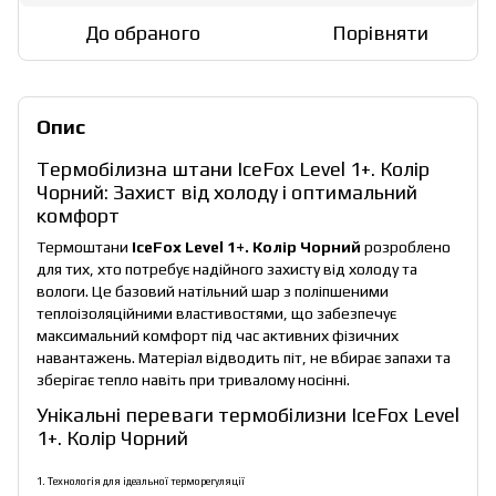
До обраного
Порівняти
Опис
Термобілизна штани IceFox Level 1+. Колір
Чорний: Захист від холоду і оптимальний
комфорт
Термоштани
IceFox Level 1+. Колір Чорний
розроблено
для тих, хто потребує надійного захисту від холоду та
вологи. Це базовий натільний шар з поліпшеними
теплоізоляційними властивостями, що забезпечує
максимальний комфорт під час активних фізичних
навантажень. Матеріал відводить піт, не вбирає запахи та
зберігає тепло навіть при тривалому носінні.
Унікальні переваги термобілизни IceFox Level
1+. Колір Чорний
1. Технологія для ідеальної терморегуляції