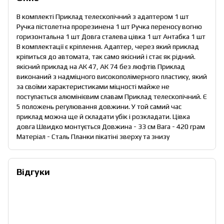
В комплекті Приклад телескопічний з адаптером 1 шт
Ручка пістолетна прорезинена 1 шт Ручка переносу вогню
горизонтальна 1 шт Довга сталева цівка 1 шт Антабка 1 шт
В комплектації є кріплення. Адаптер, через який приклад
кріпиться до автомата, так само якісний і стає як рідний.
якісний приклад на АК 47, АК 74 без люфтів Приклад
виконаний з надміцного високополімерного пластику, який
за своїми характеристиками міцності майже не
поступається алюмінієвим славам Приклад телескопічний. Є
5 положень регулювання довжини. У той самий час
приклад можна ще й складати убік і розкладати. Цівка
довга Швидко монтується Довжина - 33 см Вага - 420 грам
Матеріал - Сталь Планки пікатіні зверху та знизу
Відгуки