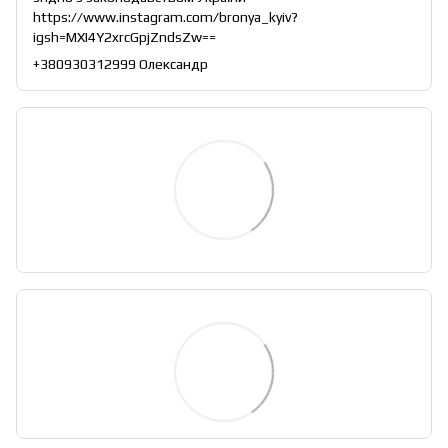
https://www.instagram.com/bronya_kyiv?
igsh=MXI4Y2xrcGpjZndsZw==
+380930312999 Олександр