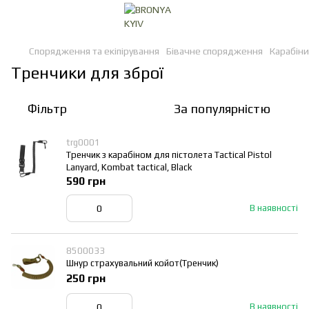
Спорядження та екіпірування
Бівачне спорядження
Карабіни
Тренчики для зброї
Фільтр
За популярністю
trg0001
Тренчик з карабіном для пістолета Tactical Pistol
Lanyard, Kombat tactical, Black
590 грн
В наявності
8500033
Шнур страхувальний койот(Тренчик)
250 грн
В наявності