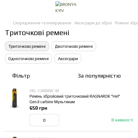
Спорядження та екіпірування
Аксесуари до зброї
Ремені збро
Триточкові ремені
Триточкові ремені
Двоточкові ремені
Одноточкові ремені
Аксесуари
Фільтр
За популярністю
HEL-CARBINE-M
Ремінь збройовий триточковий RAGNAROK "Hel"
Gen.II carbine Мультикам
650 грн
В наявності