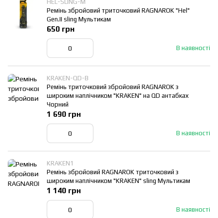
HEL-SLING-M
Ремінь збройовий триточковий RAGNAROK "Hel"
Gen.II sling Мультикам
650 грн
В наявності
KRAKEN-QD-B
Ремінь триточковий збройовий RAGNAROK з
широким наплічником "KRAKEN" на QD антабках
Чорний
1 690 грн
В наявності
KRAKEN1
Ремінь збройовий RAGNAROK триточковий з
широким наплічником "KRAKEN" sling Мультикам
1 140 грн
В наявності