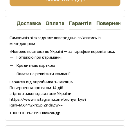
Доставка
Оплата
Гарантія
Повернення
Самовивіз зі складу але попередньо звʼязатись із
менеджером
«Нововю поштою» по Україні — за тарифом перевізника.
Готівкою при отриманні
Кредитною карткою
Оплата на реквізити компанії
Гарантія від виробника 12 місяців.
Повернення протягом 14 діб
згідно з законодавством України
https://www.instagram.com/bronya_kyiv?
igsh=MXI4Y2xrcGpjZndsZw==
+380930312999 Олександр