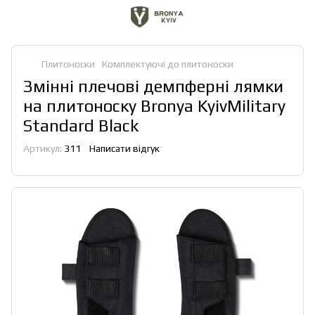
Плитоноски
Комплектуючі до плитоноски
Змінні плечові демпферні лямки
на плитоноску Bronya KyivMilitary
Standard Black
Артикул:
311
Написати відгук