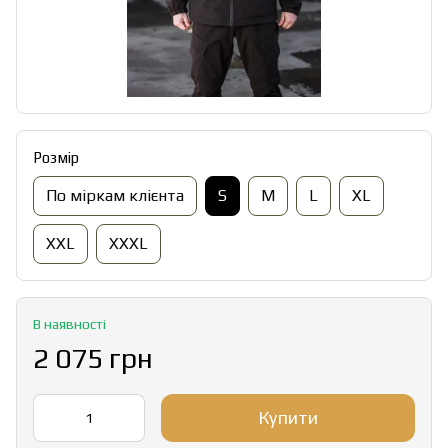
Розмір
По міркам клієнта
S
M
L
XL
XXL
XXXL
В наявності
2 075 грн
Купити