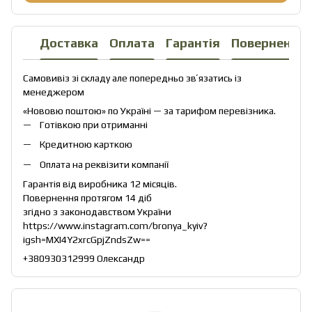
Доставка
Оплата
Гарантія
Повернення
Самовивіз зі складу але попередньо звʼязатись із
менеджером
«Нововю поштою» по Україні — за тарифом перевізника.
Готівкою при отриманні
Кредитною карткою
Оплата на реквізити компанії
Гарантія від виробника 12 місяців.
Повернення протягом 14 діб
згідно з законодавством України
https://www.instagram.com/bronya_kyiv?
igsh=MXI4Y2xrcGpjZndsZw==
+380930312999 Олександр