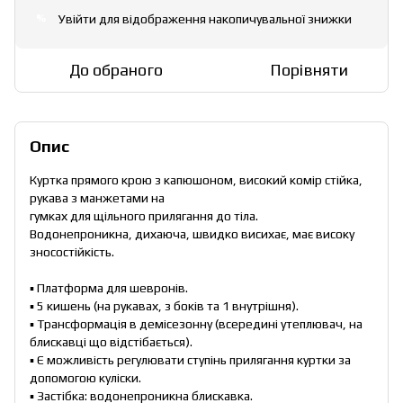
Увійти
для відображення накопичувальної знижки
%
До обраного
Порівняти
Опис
Куртка прямого крою з капюшоном, високий комір стійка,
рукава з манжетами на
гумках для щільного прилягання до тіла.
Водонепроникна, дихаюча, швидко висихає, має високу
зносостійкість.
▪ Платформа для шевронів.
▪ 5 кишень (на рукавах, з боків та 1 внутрішня).
▪ Трансформація в демісезонну (всередині утеплювач, на
блискавці що відстібається).
▪ Є можливість регулювати ступінь прилягання куртки за
допомогою куліски.
▪ Застібка: водонепроникна блискавка.