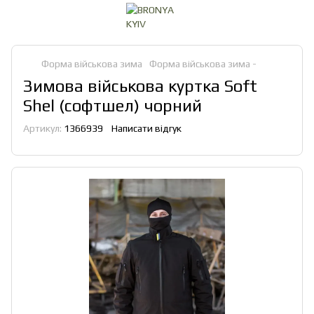
Форма військова зима
Форма військова зима -
Зимова військова куртка Soft
Shel (софтшел) чорний
Артикул:
1366939
Написати відгук