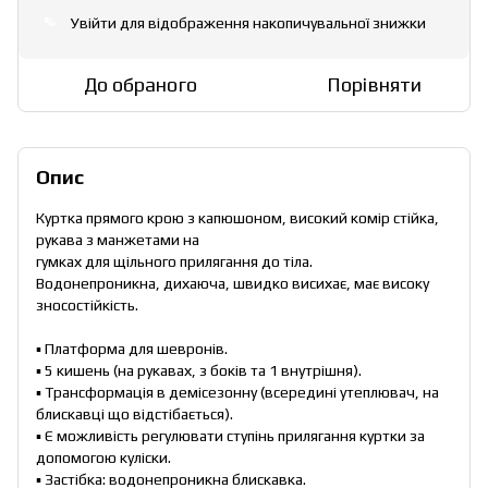
Увійти
для відображення накопичувальної знижки
%
До обраного
Порівняти
Опис
Куртка прямого крою з капюшоном, високий комір стійка,
рукава з манжетами на
гумках для щільного прилягання до тіла.
Водонепроникна, дихаюча, швидко висихає, має високу
зносостійкість.
▪ Платформа для шевронів.
▪ 5 кишень (на рукавах, з боків та 1 внутрішня).
▪ Трансформація в демісезонну (всередині утеплювач, на
блискавці що відстібається).
▪ Є можливість регулювати ступінь прилягання куртки за
допомогою куліски.
▪ Застібка: водонепроникна блискавка.