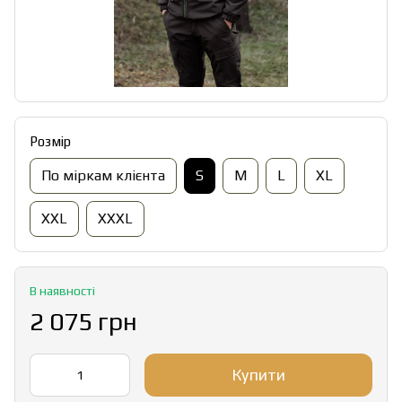
Розмір
По міркам клієнта
S
M
L
XL
XXL
XXXL
В наявності
2 075 грн
Купити