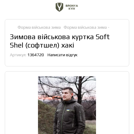
Форма військова зима
Форма військова зима -
Зимова військова куртка Soft
Shel (софтшел) хакі
Артикул:
1364720
Написати відгук